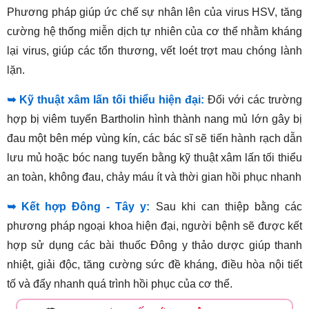
Phương pháp giúp ức chế sự nhân lên của virus HSV, tăng
cường hệ thống miễn dịch tự nhiên của cơ thể nhằm kháng
lại virus, giúp các tổn thương, vết loét trợt mau chóng lành
lặn.
➥ Kỹ thuật xâm lấn tối thiểu hiện đại:
Đối với các trường
hợp bị viêm tuyến Bartholin hình thành nang mủ lớn gây bị
đau một bên mép vùng kín, các bác sĩ sẽ tiến hành rạch dẫn
lưu mủ hoặc bóc nang tuyến bằng kỹ thuật xâm lấn tối thiểu
an toàn, không đau, chảy máu ít và thời gian hồi phục nhanh
➥ Kết hợp Đông - Tây y:
Sau khi can thiệp bằng các
phương pháp ngoại khoa hiện đại, người bệnh sẽ được kết
hợp sử dụng các bài thuốc Đông y thảo dược giúp thanh
nhiệt, giải độc, tăng cường sức đề kháng, điều hòa nội tiết
tố và đẩy nhanh quá trình hồi phục của cơ thể.