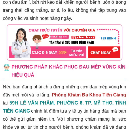
cơn đau âm ỉ, bứt rứt kéo dài khiến người bệnh luôn ở trong
trạng thái căng thẳng, tự ti, lo âu, không thể tập trung vào
công việc và sinh hoạt hằng ngày.
PHƯƠNG PHÁP KHẮC PHỤC ĐAU MÉP VÙNG KÍN
HIỆU QUẢ
Nếu bạn đang phải chịu đựng những cơn đau mép vùng kín
đầy mệt mỏi và lo lắng,
Phòng Khám Đa Khoa Tiền Giang
tại
59H LÊ VĂN PHẨM, PHƯỜNG 6, TP. MỸ THO, TỈNH
TIỀN GIANG
chính là điểm tựa y tế uy tín hàng đầu mà bạn
có thể gửi gắm niềm tin. Với phương châm mang lại sức
khỏe và sự tự tin cho người bệnh, phòng khám đã và đang