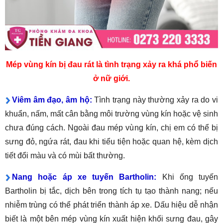
Mép vùng kín bị đau rát là tình trạng xảy ra khá phổ biến
ở nữ giới.
Viêm âm đạo, âm hộ:
Tình trạng này thường xảy ra do vi
khuẩn, nấm, mất cân bằng môi trường vùng kín hoặc vệ sinh
chưa đúng cách. Ngoài đau mép vùng kín, chị em có thể bị
sưng đỏ, ngứa rát, đau khi tiểu tiện hoặc quan hệ, kèm dịch
tiết đổi màu và có mùi bất thường.
Nang hoặc áp xe tuyến Bartholin:
Khi ống tuyến
Bartholin bị tắc, dịch bên trong tích tụ tạo thành nang; nếu
nhiễm trùng có thể phát triển thành áp xe. Dấu hiệu dễ nhận
biết là một bên mép vùng kín xuất hiện khối sưng đau, gây