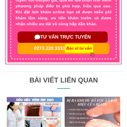
phương pháp điều trị phù hợp, hiệu quả cao.
Khi đặt lịch khám online bạn sẽ được miễn phí
khám lâm sàng, ưu tiên khám trước và được
nhận nhiều ưu dãi vô cùng hấp dẫn khác.
TƯ VẤN TRỰC TUYẾN
0273.220.3333
Bác sĩ tư vấn
BÀI VIẾT LIÊN QUAN