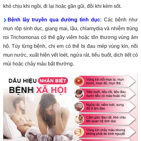
khó chịu khi ngồi, đi lại hoặc gần gũi, đôi khi kèm sốt.
Bệnh lây truyền qua đường tình dục:
Các bệnh như
mụn rộp sinh dục, giang mai, lậu, chlamydia và nhiễm trùng
roi Trichomonas có thể gây viêm hoặc tổn thương vùng âm
hộ. Tùy từng bệnh, chị em có thể bị đau mép vùng kín, nổi
mụn nước, xuất hiện vết loét, ngứa rát, tiểu buốt, dịch tiết có
mùi hoặc chảy máu bất thường.