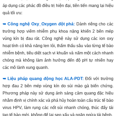
áp dụng các phác đồ điều trị hiện đại, tiên tiến mang lại hiệu
quả tối ưu:
➥ Công nghệ Oxy_Oxygen đột phá:
Dành riêng cho các
trường hợp viêm nhiễm phụ khoa nặng khiến 2 bên mép
vùng kín bị đau rát. Công nghệ này sử dụng các ion oxy
hoạt tính có khả năng len lỏi, thẩm thấu sâu vào từng tế bào
nhiễm bệnh, tiêu diệt sạch vi khuẩn và nấm một cách nhanh
chóng mà không làm ảnh hưởng đến độ pH tự nhiên hay
các mô lành xung quanh.
➥ Liệu pháp quang động học ALA-PDT:
Đối với trường
hợp đau 2 bên mép vùng kín do sùi mào gà biến chứng.
Phương pháp này sử dụng ánh sáng cảm quang đặc hiệu
nhằm định vị chính xác và phá hủy hoàn toàn cấu trúc tế bào
virus HPV, làm rụng các nốt sùi nhanh chóng, thúc đẩy tái
tạo tế bào mới, không để lại sẹo xấu và ngăn ngừa tái bệnh.