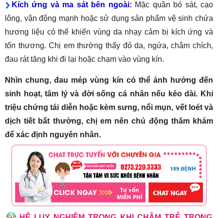
Kích ứng và ma sát bên ngoài:
Mặc quần bó sát, cạo
lông, vận động mạnh hoặc sử dụng sản phẩm vệ sinh chứa
hương liệu có thể khiến vùng da nhạy cảm bị kích ứng và
tổn thương. Chị em thường thấy đỏ da, ngứa, châm chích,
đau rát tăng khi đi lại hoặc chạm vào vùng kín.
Nhìn chung, đau mép vùng kín có thể ảnh hưởng đến
sinh hoạt, tâm lý và đời sống cá nhân nếu kéo dài. Khi
triệu chứng tái diễn hoặc kèm sưng, nổi mụn, vết loét và
dịch tiết bất thường, chị em nên chủ động thăm khám
để xác định nguyên nhân.
HỆ LỤY NGHIÊM TRỌNG KHI CHẬM TRỄ TRONG