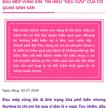
ĐAU MÉP VÙNG KÍN: TÍN HIỆU "KÊU CỨU" CỦA CƠ
QUAN SINH SẢN
Rất nhiều bệnh nhân cho rằng đi Sài Gòn điều trị
bệnh thì có thể đạt được hiệu quả cao. Nhưng
lại không biết hiện tại ở khu vực miền tây -
thành phố Mỹ Tho cũng có cơ sở chuyên khoa y
tế điều trị hiệu quả các bệnh lý không kém gì Sài
Gòn. Đối với mỗi bệnh nhân thì việc chọn 1 cơ
sở chuyên khoa uy tín, hiệu quả cao mà vẫn đảm
bảo chi phí hợp lý và tiết kiệm thời gian là vô
cùng quan trọng.
Ngày đăng: 03-07-2026
Đau mép vùng kín là tình trạng khá phổ biến nhưng
thường bị chị em bỏ qua vì tâm lý e ngại. Tuy nhiên, đây