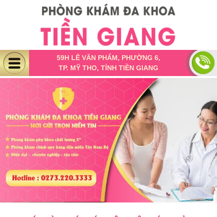
59H LÊ VĂN PHẨM, PHƯỜNG 6,
TP. MỸ THO, TỈNH TIỀN GIANG