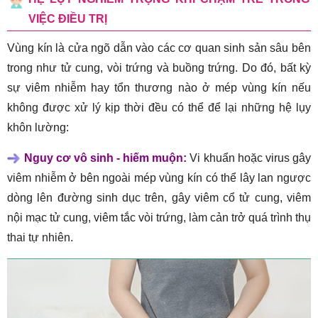
VIỆC ĐIỀU TRỊ
Vùng kín là cửa ngõ dẫn vào các cơ quan sinh sản sâu bên
trong như tử cung, vòi trứng và buồng trứng. Do đó, bất kỳ
sự viêm nhiễm hay tổn thương nào ở mép vùng kín nếu
không được xử lý kịp thời đều có thể để lại những hệ lụy
khôn lường:
Nguy cơ vô sinh - hiếm muộn:
Vi khuẩn hoặc virus gây
viêm nhiễm ở bên ngoài mép vùng kín có thể lây lan ngược
dòng lên đường sinh dục trên, gây viêm cổ tử cung, viêm
nội mạc tử cung, viêm tắc vòi trứng, làm cản trở quá trình thụ
thai tự nhiên.