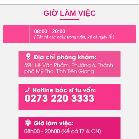
GIỜ LÀM VIỆC
08:00 - 20:00
( Tất cả các ngày trong tuần, kể cả ngày lễ )