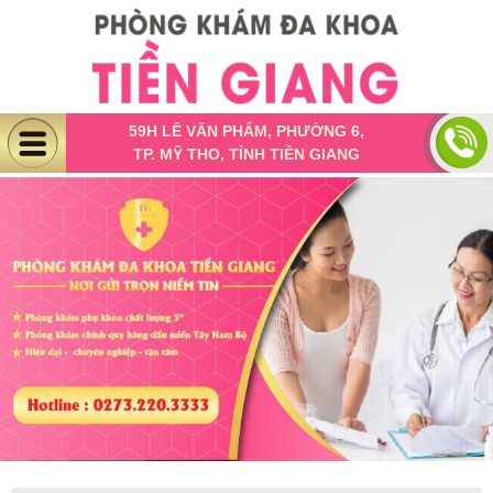
59H LÊ VĂN PHẨM, PHƯỜNG 6,
TP. MỸ THO, TỈNH TIỀN GIANG