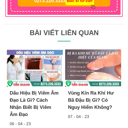
0273.220.3333
Bác sĩ tư vấn
BÀI VIẾT LIÊN QUAN
Dấu Hiệu Bị Viêm Âm
Vùng Kín Ra Khí Hư
Đạo Là Gì? Cách
Bã Đậu Bị Gì? Có
Nhận Biết Bị Viêm
Nguy Hiểm Không?
Âm Đạo
07 - 04 - 23
06 - 04 - 23