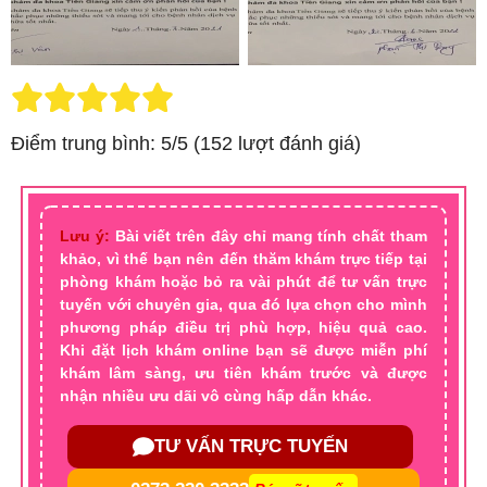
Điểm trung bình: 5/5 (152 lượt đánh giá)
Lưu ý:
Bài viết trên đây chỉ mang tính chất tham
khảo, vì thế bạn nên đến thăm khám trực tiếp tại
phòng khám hoặc bỏ ra vài phút để tư vấn trực
tuyến với chuyên gia, qua đó lựa chọn cho mình
phương pháp điều trị phù hợp, hiệu quả cao.
Khi đặt lịch khám online bạn sẽ được miễn phí
khám lâm sàng, ưu tiên khám trước và được
nhận nhiều ưu dãi vô cùng hấp dẫn khác.
TƯ VẤN TRỰC TUYẾN