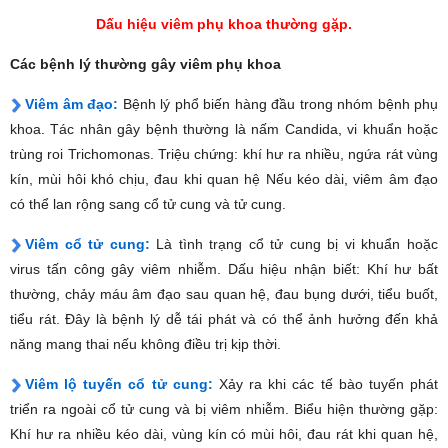
Dấu hiệu viêm phụ khoa thường gặp.
Các bệnh lý thường gây viêm phụ khoa
Viêm âm đạo:
Bệnh lý phổ biến hàng đầu trong nhóm bệnh phụ
khoa. Tác nhân gây bệnh thường là nấm Candida, vi khuẩn hoặc
trùng roi Trichomonas. Triệu chứng: khí hư ra nhiều, ngứa rát vùng
kín, mùi hôi khó chịu, đau khi quan hệ Nếu kéo dài, viêm âm đạo
có thể lan rộng sang cổ tử cung và tử cung.
Viêm cổ tử cung:
Là tình trạng cổ tử cung bị vi khuẩn hoặc
virus tấn công gây viêm nhiễm. Dấu hiệu nhận biết: Khí hư bất
thường, chảy máu âm đạo sau quan hệ, đau bụng dưới, tiểu buốt,
tiểu rát. Đây là bệnh lý dễ tái phát và có thể ảnh hưởng đến khả
năng mang thai nếu không điều trị kịp thời.
Viêm lộ tuyến cổ tử cung:
Xảy ra khi các tế bào tuyến phát
triển ra ngoài cổ tử cung và bị viêm nhiễm. Biểu hiện thường gặp:
Khí hư ra nhiều kéo dài, vùng kín có mùi hôi, đau rát khi quan hệ,