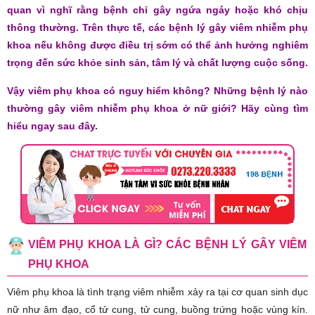
quan vì nghĩ rằng bệnh chỉ gây ngứa ngáy hoặc khó chịu
thông thường. Trên thực tế, các bệnh lý gây viêm nhiễm phụ
khoa nếu không được điều trị sớm có thể ảnh hưởng nghiêm
trọng đến sức khỏe sinh sản, tâm lý và chất lượng cuộc sống.
Vậy viêm phụ khoa có nguy hiểm không? Những bệnh lý nào
thường gây viêm nhiễm phụ khoa ở nữ giới? Hãy cùng tìm
hiểu ngay sau đây.
VIÊM PHỤ KHOA LÀ GÌ? CÁC BỆNH LÝ GÂY VIÊM
PHỤ KHOA
Viêm phụ khoa là tình trạng viêm nhiễm xảy ra tại cơ quan sinh dục
nữ như âm đạo, cổ tử cung, tử cung, buồng trứng hoặc vùng kín.