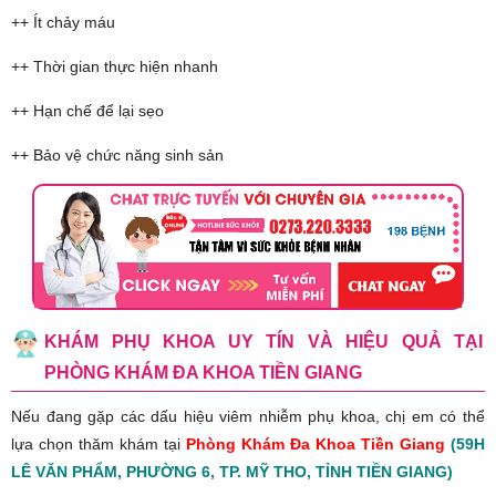
++ Ít chảy máu
++ Thời gian thực hiện nhanh
++ Hạn chế để lại sẹo
++ Bảo vệ chức năng sinh sản
KHÁM PHỤ KHOA UY TÍN VÀ HIỆU QUẢ TẠI
PHÒNG KHÁM ĐA KHOA TIỀN GIANG
Nếu đang gặp các dấu hiệu viêm nhiễm phụ khoa, chị em có thể
lựa chọn thăm khám tại
Phòng Khám Đa Khoa Tiền Giang
(59H
LÊ VĂN PHẨM, PHƯỜNG 6, TP. MỸ THO, TỈNH TIỀN GIANG)