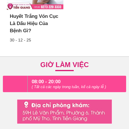
Huyết Trắng Vón Cục
Là Dấu Hiệu Của
Bệnh Gì?
30 - 12 - 25
GIỜ LÀM VIỆC
08:00 - 20:00
( Tất cả các ngày trong tuần, kể cả ngày lễ )