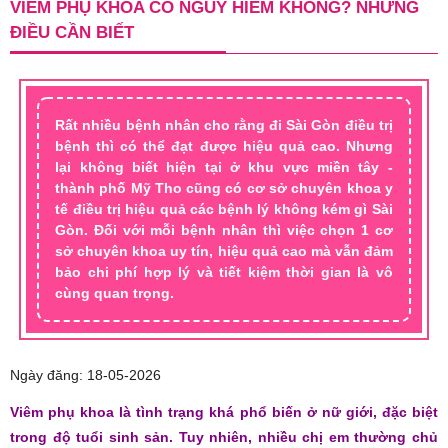
VIÊM PHỤ KHOA CÓ NGUY HIỂM KHÔNG? NHỮNG
ĐIỀU CẦN BIẾT
Rất nhiều bệnh nhân cho rằng đi Sài Gòn điều trị
bệnh thì có thể đạt được hiệu quả cao. Nhưng
lại không biết hiện tại ở khu vực miền tây -
thành phố Mỹ Tho cũng có cơ sở chuyên khoa y
tế điều trị hiệu quả các bệnh lý không kém gì Sài
Gòn. Đối với mỗi bệnh nhân thì việc chọn 1 cơ
sở chuyên khoa uy tín, hiệu quả cao mà vẫn đảm
bảo chi phí hợp lý và tiết kiệm thời gian là vô
cùng quan trọng.
Ngày đăng: 18-05-2026
Viêm phụ khoa là tình trạng khá phổ biến ở nữ giới, đặc biệt
trong độ tuổi sinh sản. Tuy nhiên, nhiều chị em thường chủ