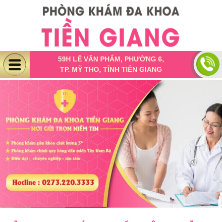
59H LÊ VĂN PHẨM, PHƯỜNG 6,
TP. MỸ THO, TỈNH TIỀN GIANG