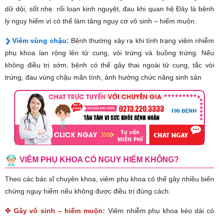
dữ dội, sốt nhẹ. rối loạn kinh nguyệt, đau khi quan hệ Đây là bệnh
lý nguy hiểm vì có thể làm tăng nguy cơ vô sinh – hiếm muộn.
Viêm vùng chậu:
Bệnh thường xảy ra khi tình trạng viêm nhiễm
phụ khoa lan rộng lên tử cung, vòi trứng và buồng trứng. Nếu
không điều trị sớm, bệnh có thể gây thai ngoài tử cung, tắc vòi
trứng, đau vùng chậu mãn tính, ảnh hưởng chức năng sinh sản
VIÊM PHỤ KHOA CÓ NGUY HIỂM KHÔNG?
Theo các bác sĩ chuyên khoa, viêm phụ khoa có thể gây nhiều biến
chứng nguy hiểm nếu không được điều trị đúng cách.
✜ Gây vô sinh – hiếm muộn:
Viêm nhiễm phụ khoa kéo dài có