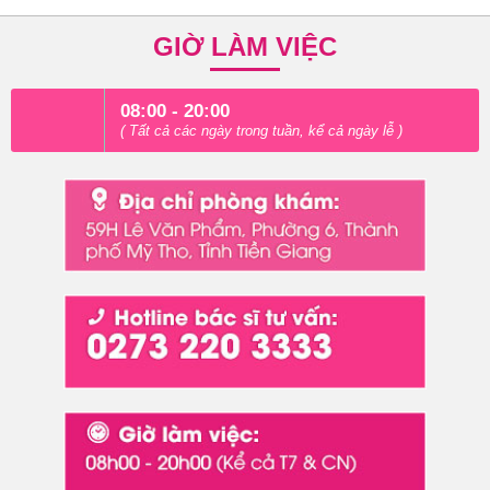
GIỜ LÀM VIỆC
08:00 - 20:00
( Tất cả các ngày trong tuần, kể cả ngày lễ )