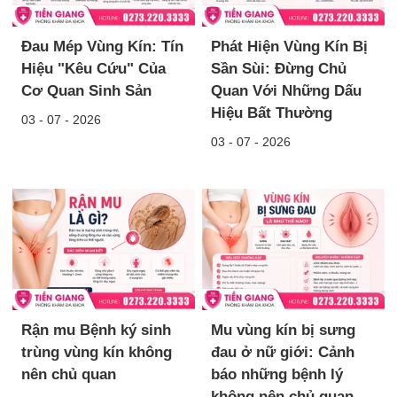
Đau Mép Vùng Kín: Tín
Phát Hiện Vùng Kín Bị
Hiệu "Kêu Cứu" Của
Sần Sùi: Đừng Chủ
Cơ Quan Sinh Sản
Quan Với Những Dấu
Hiệu Bất Thường
03 - 07 - 2026
03 - 07 - 2026
Rận mu Bệnh ký sinh
Mu vùng kín bị sưng
trùng vùng kín không
đau ở nữ giới: Cảnh
nên chủ quan
báo những bệnh lý
không nên chủ quan