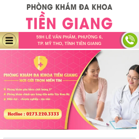
59H LÊ VĂN PHẨM, PHƯỜNG 6,
TP. MỸ THO, TỈNH TIỀN GIANG