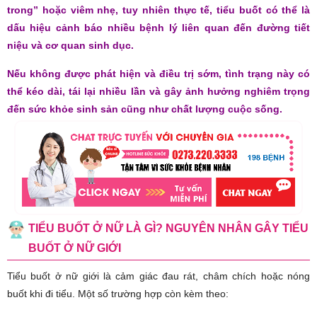
trong” hoặc viêm nhẹ, tuy nhiên thực tế, tiểu buốt có thể là
dấu hiệu cảnh báo nhiều bệnh lý liên quan đến đường tiết
niệu và cơ quan sinh dục.
Nếu không được phát hiện và điều trị sớm, tình trạng này có
thể kéo dài, tái lại nhiều lần và gây ảnh hưởng nghiêm trọng
đến sức khỏe sinh sản cũng như chất lượng cuộc sống.
TIỂU BUỐT Ở NỮ LÀ GÌ? NGUYÊN NHÂN GÂY TIỂU
BUỐT Ở NỮ GIỚI
Tiểu buốt ở nữ giới là cảm giác đau rát, châm chích hoặc nóng
buốt khi đi tiểu. Một số trường hợp còn kèm theo: