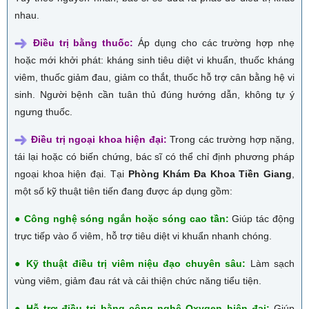
nhau.
Điều trị bằng thuốc:
Áp dụng cho các trường hợp nhẹ
hoặc mới khởi phát: kháng sinh tiêu diệt vi khuẩn, thuốc kháng
viêm, thuốc giảm đau, giảm co thắt, thuốc hỗ trợ cân bằng hệ vi
sinh. Người bệnh cần tuân thủ đúng hướng dẫn, không tự ý
ngưng thuốc.
Điều trị ngoại khoa hiện đại:
Trong các trường hợp nặng,
tái lại hoặc có biến chứng, bác sĩ có thể chỉ định phương pháp
ngoại khoa hiện đại. Tại
Phòng Khám Đa Khoa Tiền Giang
,
một số kỹ thuật tiên tiến đang được áp dụng gồm:
● Công nghệ sóng ngắn hoặc sóng cao tần:
Giúp tác động
trực tiếp vào ổ viêm, hỗ trợ tiêu diệt vi khuẩn nhanh chóng.
● Kỹ thuật điều trị viêm niệu đạo chuyên sâu:
Làm sạch
vùng viêm, giảm đau rát và cải thiện chức năng tiểu tiện.
● Hỗ trợ điều trị bằng công nghệ Oxygen hiện đại:
Giúp