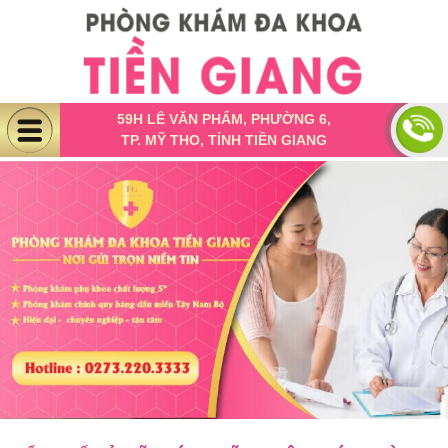
59H LÊ VĂN PHẨM, PHƯỜNG 6,
TP. MỸ THO, TỈNH TIỀN GIANG