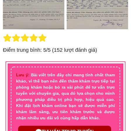
Điểm trung bình: 5/5 (152 lượt đánh giá)
Lưu ý:
Bài viết trên đây chỉ mang tính chất tham
khảo, vì thế bạn nên đến thăm khám trực tiếp tại
phòng khám hoặc bỏ ra vài phút để tư vấn trực
tuyến với chuyên gia, qua đó lựa chọn cho mình
phương pháp điều trị phù hợp, hiệu quả cao.
Khi đặt lịch khám online bạn sẽ được miễn phí
khám lâm sàng, ưu tiên khám trước và được
nhận nhiều ưu dãi vô cùng hấp dẫn khác.