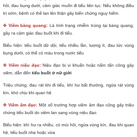
hôi, đau bụng dưới, cảm giác muốn đi tiểu liên tục. Nếu không điều
trị sớm, bệnh có thể lan lên thận gây biến chứng nguy hiểm.
✤
Viêm bàng quang:
Là tình trạng nhiễm trùng tại bàng quang,
gây ra cảm giác đau buốt khi đi tiểu.
Biểu hiện: tiểu buốt dữ dội, tiểu nhiều lần, lượng ít, đau tức vùng
bụng dưới, có thể có máu trong nước tiểu
✤
Viêm niệu đạo:
Niệu đạo bị vi khuẩn hoặc nấm tấn công gây
viêm, dẫn đến
tiểu buốt ở nữ giới
.
Triệu chứng: đau rát khi đi tiểu, khí hư bất thường, ngứa rát vùng
kín, khó chịu khi quan hệ
✤
Viêm âm đạo:
Một số trường hợp viêm âm đạo cũng gây triệu
chứng tiểu buốt do viêm lan sang vùng niệu đạo.
Biểu hiện: khí hư ra nhiều, có mùi hôi, ngứa vùng kín, đau khi quan
hệ, tiểu buốt nhẹ hoặc vừa