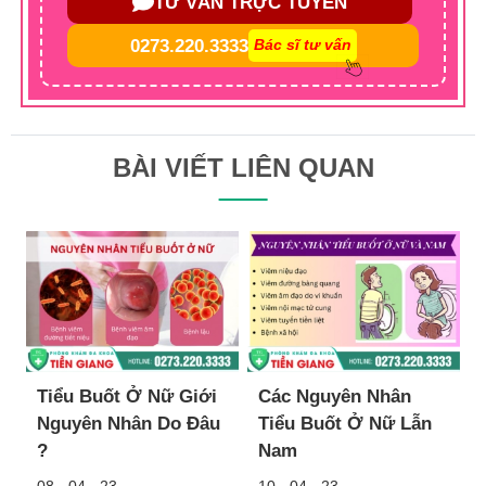
TƯ VẤN TRỰC TUYẾN
0273.220.3333
Bác sĩ tư vấn
BÀI VIẾT LIÊN QUAN
Tiểu Buốt Ở Nữ Giới
Các Nguyên Nhân
Nguyên Nhân Do Đâu
Tiểu Buốt Ở Nữ Lẫn
?
Nam
08 - 04 - 23
10 - 04 - 23