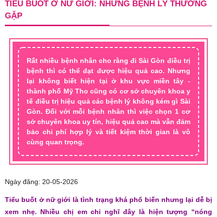
TIỂU BUỐT Ở NỮ GIỚI: NHỮNG BỆNH LÝ THƯỜNG
GẶP
Rất nhiều bệnh nhân cho rằng đi Sài Gòn điều trị
bệnh thì có thể đạt được hiệu quả cao. Nhưng
lại không biết hiện tại ở khu vực miền tây -
thành phố Mỹ Tho cũng có cơ sở chuyên khoa y
tế điều trị hiệu quả các bệnh lý không kém gì Sài
Gòn. Đối với mỗi bệnh nhân thì việc chọn 1 cơ
sở chuyên khoa uy tín, hiệu quả cao mà vẫn đảm
bảo chi phí hợp lý và tiết kiệm thời gian là vô
cùng quan trọng.
Ngày đăng: 20-05-2026
Tiểu buốt ở nữ giới là tình trạng khá phổ biến nhưng lại dễ bị
xem nhẹ. Nhiều chị em chỉ nghĩ đây là hiện tượng “nóng