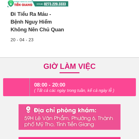
Đi Tiểu Ra Máu -
Bệnh Nguy Hiểm
Không Nên Chủ Quan
20 - 04 - 23
GIỜ LÀM VIỆC
08:00 - 20:00
( Tất cả các ngày trong tuần, kể cả ngày lễ )