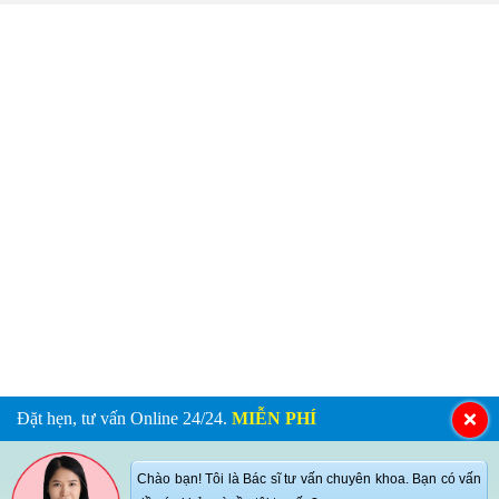
Đặt hẹn, tư vấn Online 24/24.
MIỄN PHÍ
Chào bạn! Tôi là Bác sĩ tư vấn chuyên khoa. Bạn có vấn
đề sức khỏe gì cần tôi tư vấn?