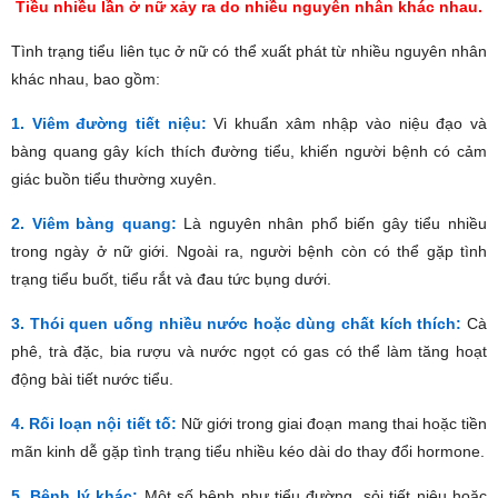
Tiều nhiều lần ở nữ xảy ra do nhiều nguyên nhân khác nhau.
Tình trạng tiểu liên tục ở nữ có thể xuất phát từ nhiều nguyên nhân
khác nhau, bao gồm:
1. Viêm đường tiết niệu:
Vi khuẩn xâm nhập vào niệu đạo và
bàng quang gây kích thích đường tiểu, khiến người bệnh có cảm
giác buồn tiểu thường xuyên.
2. Viêm bàng quang:
Là nguyên nhân phổ biến gây tiểu nhiều
trong ngày ở nữ giới. Ngoài ra, người bệnh còn có thể gặp tình
trạng tiểu buốt, tiểu rắt và đau tức bụng dưới.
3. Thói quen uống nhiều nước hoặc dùng chất kích thích:
Cà
phê, trà đặc, bia rượu và nước ngọt có gas có thể làm tăng hoạt
động bài tiết nước tiểu.
4. Rối loạn nội tiết tố:
Nữ giới trong giai đoạn mang thai hoặc tiền
mãn kinh dễ gặp tình trạng tiểu nhiều kéo dài do thay đổi hormone.
5. Bệnh lý khác:
Một số bệnh như tiểu đường, sỏi tiết niệu hoặc