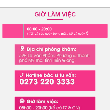
GIỜ LÀM VIỆC
08:00 - 20:00
( Tất cả các ngày trong tuần, kể cả ngày lễ )