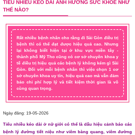
TIỂU NHIỀU KÉO DÀI ẢNH HƯỞNG SỨC KHỎE NHƯ
THẾ NÀO?
Rất nhiều bệnh nhân cho rằng đi Sài Gòn điều trị
bệnh thì có thể đạt được hiệu quả cao. Nhưng
lại không biết hiện tại ở khu vực miền tây -
thành phố Mỹ Tho cũng có cơ sở chuyên khoa y
tế điều trị hiệu quả các bệnh lý không kém gì Sài
Gòn. Đối với mỗi bệnh nhân thì việc chọn 1 cơ
sở chuyên khoa uy tín, hiệu quả cao mà vẫn đảm
bảo chi phí hợp lý và tiết kiệm thời gian là vô
cùng quan trọng.
Ngày đăng: 19-05-2026
Tiểu nhiều kéo dài ở nữ giới có thể là dấu hiệu cảnh báo các
bệnh lý đường tiết niệu như viêm bàng quang, viêm đường