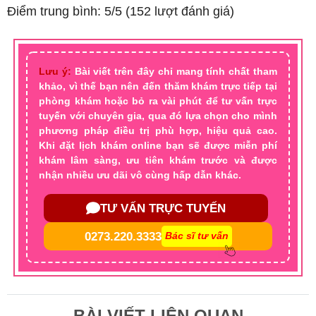
Điểm trung bình: 5/5 (152 lượt đánh giá)
Lưu ý:
Bài viết trên đây chỉ mang tính chất tham
khảo, vì thế bạn nên đến thăm khám trực tiếp tại
phòng khám hoặc bỏ ra vài phút để tư vấn trực
tuyến với chuyên gia, qua đó lựa chọn cho mình
phương pháp điều trị phù hợp, hiệu quả cao.
Khi đặt lịch khám online bạn sẽ được miễn phí
khám lâm sàng, ưu tiên khám trước và được
nhận nhiều ưu dãi vô cùng hấp dẫn khác.
TƯ VẤN TRỰC TUYẾN
0273.220.3333
Bác sĩ tư vấn
BÀI VIẾT LIÊN QUAN