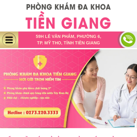
59H LÊ VĂN PHẨM, PHƯỜNG 6,
TP. MỸ THO, TỈNH TIỀN GIANG