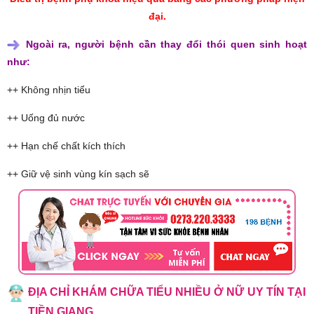
đại.
Ngoài ra, người bệnh cần thay đổi thói quen sinh hoạt
như:
++ Không nhịn tiểu
++ Uống đủ nước
++ Hạn chế chất kích thích
++ Giữ vệ sinh vùng kín sạch sẽ
ĐỊA CHỈ KHÁM CHỮA TIỂU NHIỀU Ở NỮ UY TÍN TẠI
TIỀN GIANG